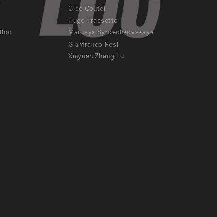
Cloé Coutel
Hugo Frassetto
lido
Marusya Syroechkovskaya
E CINÉMA PAR RÉALISATEURS.ICES
Gianfranco Rosi
Xinyuan Zheng Lu