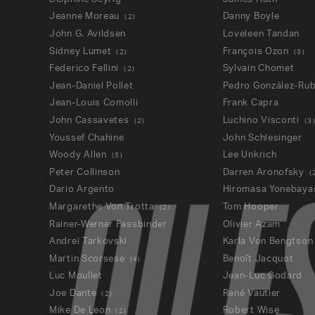
Jeanne Moreau
Danny Boyle
(
2
)
John G. Avildsen
Loveleen Tandan
Sidney Lumet
François Ozon
(
2
)
(
3
)
Federico Fellini
Sylvain Chomet
(
2
)
Jean-Daniel Pollet
Pedro González-Rub
Jean-Louis Comolli
Frank Capra
John Cassavetes
Luchino Visconti
(
2
)
(
3
Youssef Chahine
John Schlesinger
Woody Allen
Lee Unkrich
(
5
)
Peter Collinson
Darren Aronofsky
(
Dario Argento
Hiromasa Yonebaya
Margarethe Von Trotta
Tom Hooper
(
2
)
Rainer-Werner Fassbinder
Olivier Azam
Andreï Tarkovski
Karla Von Bengtson
Martin Scorsese
Benoît Jacquot
(
4
)
Luc Moullet
Jean-Luc Godard
Joe Dante
René Vautier
(
2
)
Mike De Leon
Robert Wise
(
2
)