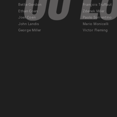
Bette Gordon
François Truffaut
Ethan Coen
Zdenek Miler
Joel Coen
Paolo Sorrentino
John Landis
Mario Monicelli
George Miller
Victor Fleming