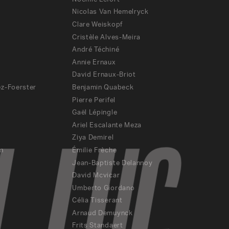
Nicolas Van Hemelryck
Clare Weiskopf
Cristèle Alves-Meira
André Téchiné
Annie Ernaux
David Ernaux-Briot
z-Foerster
Benjamin Quabeck
Pierre Perifel
Gaël Lépingle
Ariel Escalante Meza
Ziya Demirel
n
Émilie Frèche
Jean-Baptiste Delannoy
David Mcvicar
Umberto Giordano
Célia Tisserant
Arnaud Demuynck
Frits Standaert