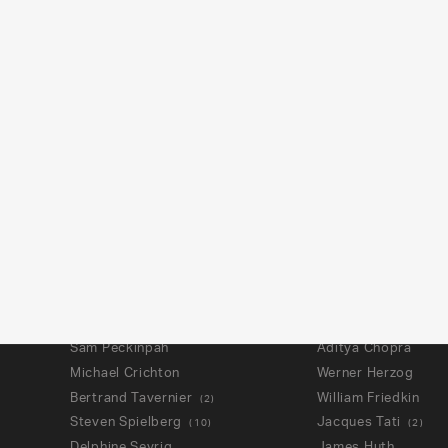
Norman Jewison
Isao Takahata
(
2
)
Alberto Lattuada
David Lynch
(
2
)
Roy Ward Baker
Kinji Fukasaku
Toshio Matsumoto
John Frankenheime
Jacques Deray
Wes Anderson
(
5
)
Claude Chabrol
Chris Colombus
Claude Sautet
Merian C. Cooper
(
2
)
Joseph Losey
Ernest Schoedsack
Blake Edwards
Serge Elissalde
Groupe Dziga Vertov
Nicholas Ray
Francis Ford Coppola
Michel Gondry
(
3
)
Michael Winner
Brad Bird
Philippe De Broca
Olivier Zabat
(
2
)
Nicolas Roeg
Bong Joon-Ho
Sam Peckinpah
Aditya Chopra
Michael Crichton
Werner Herzog
Bertrand Tavernier
William Friedkin
(
2
)
Steven Spielberg
Jacques Tati
(
10
)
(
2
)
Delphine Seyrig
James Huth