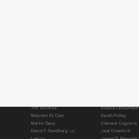
Moon Suehyun
Sarah Jungen
Beatriz Herrera
Karsten Kjærulf-H
Louise-Marie Colon
Marion Jamault
r
Quentin Speguel
Lucie Sunková
Metsämarja Attitokoski
Jérémy Depuydt
Jo Dee Samuelson
Elena Walf
Nicolas Winding Refn
Laura Poitras
George Mendeluk
Romain Quirot
Ai Weiwei
Mounia Meddour
Guillaume Massart
Peyton Reed
Steven Soderbergh
Emmanuelle Nicot
Isabel Coixet
Frances O'connor
Marie-Clémence Paes
Manuela Martelli
Heather Lenz
Kirill Serebrenniko
Yim Soonrye
Sophie Letourneur
Malcolm St Clair
Sarah Polley
Martín Deus
Clément Cogitore
David F. Sandberg
Joel Crawford
(
2
)
Ladj Ly
Januel P. Mercado