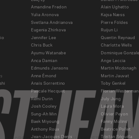
Amandine Fredon
Alain Ughetto
Yulia Aronova
Kajsa Næss
Svetlana Andrianova
Pierre Földes
Eugenia Zhirkova
Ruijun Li
io
Jennifer Lee
Quentin Reynaud
Chris Buck
Charlotte Wells
Ayumu Watanabe
Dominique Gonzale
)
Anca Damian
Ange Leccia
Edmunds Jansons
Martin Mcdonagh
Anne Émond
Martin Jauvat
2
)
shi
Anaïs Sorrentino
Toby Genkel
Pascale Hecquet
Florian Westerman
Rémi Durin
July Jung
Josh Cooley
Laura Mora
Sung-Ah Min
Olivier Peyon
Baek Miyoung
Fanny Molins
Anthony Roux
Béatrice Pollet
Jean-Jacques Denis
Tristan Séguéla